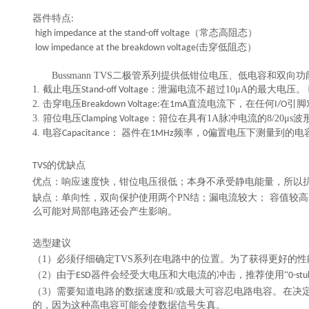
器件
特点
:
（常态高阻态）
high impedance at the stand-off voltage
击穿低阻态）
low impedance at the breakdown voltage(
Bussmann TVS二极管系列提供低钳位电压、低电容和双向功能，
1.
截止电压
：
泄漏电流不超过
10μA的最大电压
。
Stand-off Voltage
2.
击穿电压
在
直流电流下，在任何
引脚
Breakdown Voltage
:
1mA
I/O
3.
箝位电压
：
箝位在具有1A脉冲电流的8/20μ
Clamping Voltage
4.
电容
：
器件在
频率，
偏置电压下测量到的电
Capacitance
1MHz
0
的优缺点
TVS
优点：响应速度快，钳位电压很低；本身不承受静电能量，所以
缺点：单向性，双向保护使用两个
PN结；漏电流较大； 容值
么可能对局部电路还会产生影响。
选型
建议
（1）
必须仔细确定
TVS系列在电路中的位置。为了获得更好的
（2）
由于
器件会经受大电压和大电流的冲击，推荐使用
“
ESD
0-stu
（3）
需要
知道电路的数据速度和
/或最大可容忍电路电容。在决定
的，因为这种高电容可能会使数据信号失真。