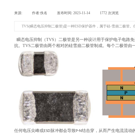
来源:
|
作者:
佚名
|
发布时间:
2023-11-14
|
1772
次浏览
|
|
TVS(瞬态电压抑制二极管)是一种ESD保护器件，属于硅-雪崩二极
瞬态电压抑制（TVS）二极管是另一种设计用于保护电子电路免
抗。TVS二极管由两个相对
的
硅雪崩二极管制成。每个二极管由一
任
何电压尖峰或
脉冲都会导致
结击穿，从而产生电流流动
ESD
P-N