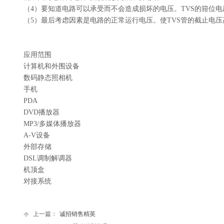
（4）
要
知道电路可以承受而不会造成损坏的电压。
TVS
的
箝位电
（5）
最后考虑因素是电路的正常运行电压。使
TVS
管的截止
电压
应用范围
计算机和外围设备
数码静态照相机
手机
PDA
DVD播放器
MP3/多媒体播放器
A-V设备
外部存储
DSL调制解调器
机顶盒
对接系统
上一篇：
诚招销售精英